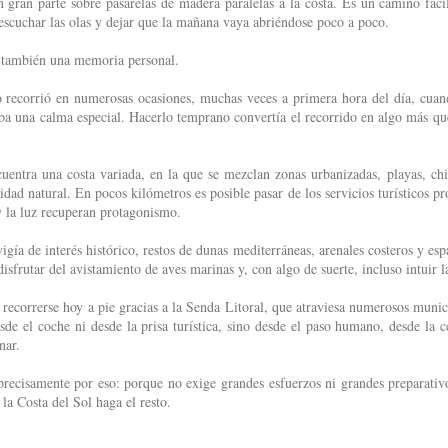
 gran parte sobre pasarelas de madera paralelas a la costa. Es un camino fácil
 escuchar las olas y dejar que la mañana vaya abriéndose poco a poco.
a también una memoria personal.
 recorrió en numerosas ocasiones, muchas veces a primera hora del día, cuando
aba una calma especial. Hacerlo temprano convertía el recorrido en algo más qu
cuentra una costa variada, en la que se mezclan zonas urbanizadas, playas, chi
idad natural. En pocos kilómetros es posible pasar de los servicios turísticos p
y la luz recuperan protagonismo.
igía de interés histórico, restos de dunas mediterráneas, arenales costeros y es
isfrutar del avistamiento de aves marinas y, con algo de suerte, incluso intuir 
 recorrerse hoy a pie gracias a la Senda Litoral, que atraviesa numerosos muni
esde el coche ni desde la prisa turística, sino desde el paso humano, desde la 
nar.
precisamente por eso: porque no exige grandes esfuerzos ni grandes preparativo
la Costa del Sol haga el resto.