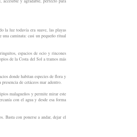
, accesible y agradable, perfecto para
 la luz todavía era suave, las playas
e una caminata: casi un pequeño ritual
ringuitos, espacios de ocio y rincones
ropios de la Costa del Sol a tramos más
pacios donde habitan especies de flora y
la presencia de cetáceos mar adentro.
cipios malagueños y permite mirar este
cercanía con el agua y desde esa forma
s. Basta con ponerse a andar, dejar el