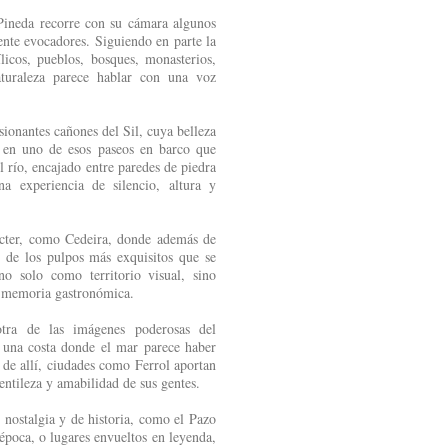
 Pineda recorre con su cámara algunos
nte evocadores. Siguiendo en parte la
ílicos, pueblos, bosques, monasterios,
aturaleza parece hablar con una voz
sionantes cañones del Sil, cuya belleza
 en uno de esos paseos en barco que
l río, encajado entre paredes de piedra
na experiencia de silencio, altura y
rácter, como Cedeira, donde además de
o de los pulpos más exquisitos que se
o solo como territorio visual, sino
 memoria gastronómica.
tra de las imágenes poderosas del
y una costa donde el mar parece haber
a de allí, ciudades como Ferrol aportan
ntileza y amabilidad de sus gentes.
 nostalgia y de historia, como el Pazo
 época, o lugares envueltos en leyenda,