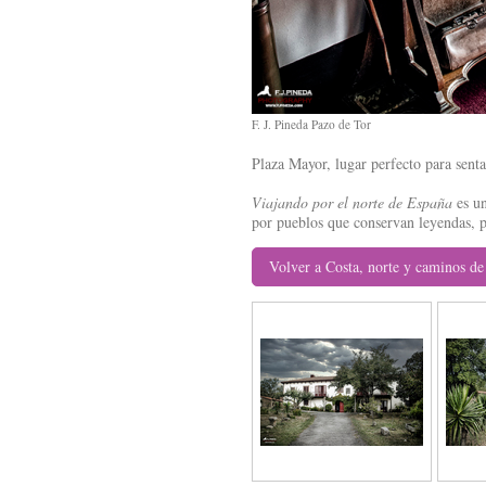
F. J. Pineda Pazo de Tor
Plaza Mayor, lugar perfecto para senta
Viajando por el norte de España
es un
por pueblos que conservan leyendas, p
Volver a Costa, norte y caminos de