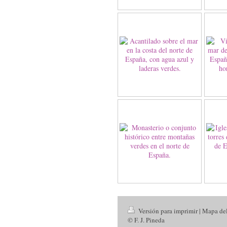
Versión para imprimir
|
Mapa del
© F. J. Pineda