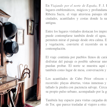
En
Viajando por el norte de España
, F. J.
lugares emblemáticos, mágicos y profundame
Ribeira Sacra, el viaje atraviesa paisajes id
ciudades, acantilados y costas donde la n
antigua.
Entre los lugares visitados destacan los impre
puede contemplarse también desde el agua,
permiten mirar el paisaje desde otra calma. E
y vegetación, convierte el recorrido en u
contemplación.
El viaje continúa por pueblos llenos de ca
disfrutar del paisaje es posible saborear un
puedan probar. El norte se muestra aquí n
también como lugar de mesa, conversación y
Los acantilados de Cabo Prior ofrecen o
recorrido: playas abiertas, vistas inmensas 
tallado la piedra con paciencia salvaje. Cerc
su propio pulso urbano, acompañado por la ge
También hay espacio para visitas cargadas de
de Tor, que parece trasladar al viajero a otra