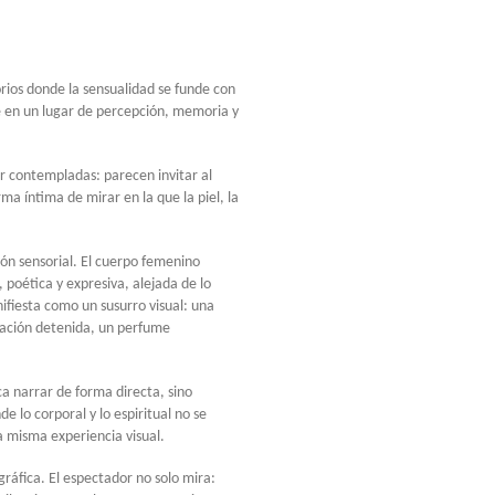
torios donde la sensualidad se funde con
te en un lugar de percepción, memoria y
er contempladas: parecen invitar al
forma íntima de mirar en la que la piel, la
ón sensorial. El cuerpo femenino
poética y expresiva, alejada de lo
ifiesta como un susurro visual: una
ración detenida, un perfume
ca narrar de forma directa, sino
e lo corporal y lo espiritual no se
 misma experiencia visual.
gráfica. El espectador no solo mira: