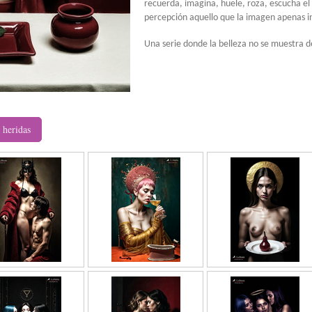
recuerda, imagina, huele, roza, escucha el 
percepción aquello que la imagen apenas i
Una serie donde la belleza no se muestra de
 heridas