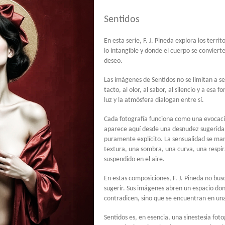
Sentidos
En esta serie, F. J. Pineda explora los terri
lo intangible y donde el cuerpo se convier
deseo.
Las imágenes de Sentidos no se limitan a s
tacto, al olor, al sabor, al silencio y a esa 
luz y la atmósfera dialogan entre sí.
Cada fotografía funciona como una evocaci
aparece aquí desde una desnudez sugerida, 
puramente explícito. La sensualidad se man
textura, una sombra, una curva, una respi
suspendido en el aire.
En estas composiciones, F. J. Pineda no bus
sugerir. Sus imágenes abren un espacio dond
contradicen, sino que se encuentran en una
Sentidos es, en esencia, una sinestesia foto