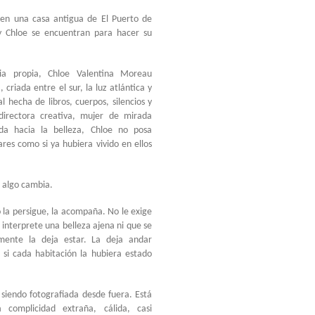
en una casa antigua de El Puerto de
 y Chloe se encuentran para hacer su
ria propia, Chloe Valentina Moreau
, criada entre el sur, la luz atlántica y
l hecha de libros, cuerpos, silencios y
irectora creativa, mujer de mirada
da hacia la belleza, Chloe no posa
res como si ya hubiera vivido en ellos
, algo cambia.
o la persigue, la acompaña. No le exige
 interprete una belleza ajena ni que se
mente la deja estar. La deja andar
 si cada habitación la hubiera estado
siendo fotografiada desde fuera. Está
complicidad extraña, cálida, casi