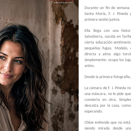
Durante un fin de semana 
Santa María, F. J. Pineda
primera sesión juntos.
Ella llega con una histo
Salvatierra, nacida en Tarifa
cierta educación sentimenta
pequeñas fugas. Modelo, d
directa y alma algo torci
simplemente: ocupa los luga
antes.
Desde la primera fotografía
La cámara de F. J. Pineda n
una máscara, no le pide que
convierta en otra. Simple
descalza por la casa, como
esperando.
Chloe entiende que no está 
siendo mirada desde una 