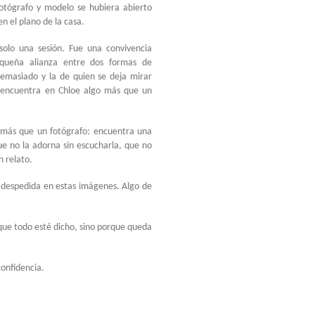
otógrafo y modelo se hubiera abierto
n el plano de la casa.
solo una sesión. Fue una convivencia
queña alianza entre dos formas de
demasiado y la de quien se deja mirar
a encuentra en Chloe algo más que un
 más que un fotógrafo: encuentra una
e no la adorna sin escucharla, que no
n relato.
 despedida en estas imágenes. Algo de
que todo esté dicho, sino porque queda
confidencia.