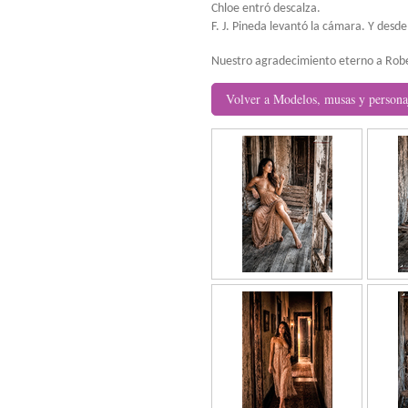
Chloe entró descalza.
F. J. Pineda levantó la cámara. Y desd
Nuestro agradecimiento eterno a Rober
Volver a Modelos, musas y persona