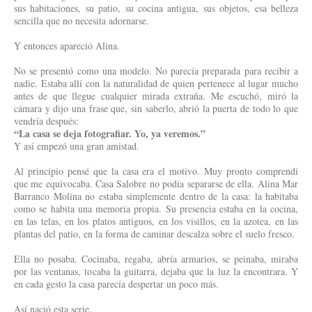
sus habitaciones, su patio, su cocina antigua, sus objetos, esa belleza
sencilla que no necesita adornarse.
Y entonces apareció Alina.
No se presentó como una modelo. No parecía preparada para recibir a
nadie. Estaba allí con la naturalidad de quien pertenece al lugar mucho
antes de que llegue cualquier mirada extraña. Me escuchó, miró la
cámara y dijo una frase que, sin saberlo, abrió la puerta de todo lo que
vendría después:
“La casa se deja fotografiar. Yo, ya veremos.”
Y así empezó una gran amistad.
Al principio pensé que la casa era el motivo. Muy pronto comprendí
que me equivocaba. Casa Salobre no podía separarse de ella. Alina Mar
Barranco Molina no estaba simplemente dentro de la casa: la habitaba
como se habita una memoria propia. Su presencia estaba en la cocina,
en las telas, en los platos antiguos, en los visillos, en la azotea, en las
plantas del patio, en la forma de caminar descalza sobre el suelo fresco.
Ella no posaba. Cocinaba, regaba, abría armarios, se peinaba, miraba
por las ventanas, tocaba la guitarra, dejaba que la luz la encontrara. Y
en cada gesto la casa parecía despertar un poco más.
Así nació esta serie.