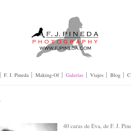
F. J. Pineda
Making-Of
Galerías
Viajes
Blog
C
a
40 caras de Eva, de F. J. Pin