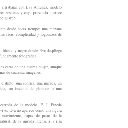
e a trabajar con Eva Antúnez, modelo
res sesiones y cuya presencia aparece
de su web.
ente desde hacía tiempo: una mañana
ntre risas, complicidad y fogonazos de
 en blanco y negro donde Eva despliega
fundamente fotográfica.
iples caras de una misma mujer, aunque
 más de cuarenta imágenes.
 distinto: una sonrisa, una mirada, un
rtida, un instante de glamour o una
cerrada de la modelo, F. J. Pineda
 vivo. Eva no aparece como una figura
 movimiento, capaz de pasar de la
natural, de la mirada intensa a la risa