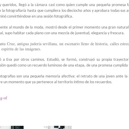
y queridos, llegó a la cámara casi como quien cumple una pequeña promesa fa
o la fotografiaría hasta que cumpliera los dieciocho años y aprobara todas sus a
inó convirtiéndose en una sesión fotográfica.
ente al mundo de la moda, mostró desde el primer momento una gran naturali
al, supo habitar cada plano con una mezcla de juventud, elegancia y frescura.
anta Cruz, antigua judería sevillana, un escenario lleno de historia, calles estr
espíritu de las imágenes.
vó a Eva por otros caminos. Estudió, se formó, construyó su propia trayect
sesión quedó como un recuerdo luminoso de una etapa, de una promesa cumplida
tografías son una pequeña memoria afectiva: el retrato de una joven ante la 
bre un momento que ya pertenece al territorio íntimo de los recuerdos.
g-of